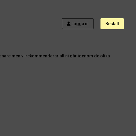
Logga in
Beställ
de olika