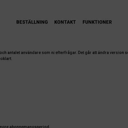
BESTÄLLNING
KONTAKT
FUNKTIONER
om ni efterfrågar. Det går att ändra version senare men vi rekommenderar att ni går igenom 
oklart.
ju längre abonnemangsperiod.